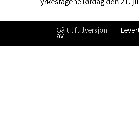
yrkesfagene lørdag den 21. j
Gå til fullversjon
∣ Lever
av